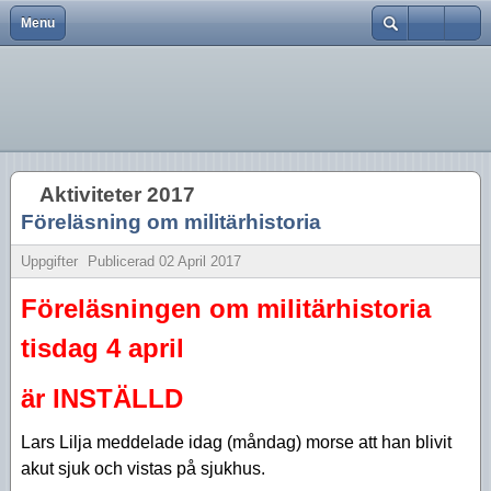
Menu
Close
Hem
Var finns vi?
Aktiviteter 2026
Strödda Annotationer
Användarnamn
Bli medlem
Föreningsinfo
Aktiviteter 2025
Lösenord
Föreningen
Historik
Aktiviteter 2024
Kom ihåg mig
Aktiviteter 2017
Föreningskalender
Tidningar
Aktiviteter 2023
Glömt lösenord?
Föreläsning om militärhistoria
Glömt användarnamn?
Bra länkar
Försäljning
Aktiviteter 2022
Skapa inloggning
Uppgifter
Publicerad
02 April 2017
Kurser
Styrelsen
Aktiviteter 2021
Föreläsningen om militärhistoria
Aktiviteter 2020
tisdag 4 april
Aktiviteter 2019
är INSTÄLLD
Aktiviteter 2018
Lars Lilja meddelade idag (måndag) morse att han blivit
Aktiviteter 2017
akut sjuk och vistas på sjukhus.