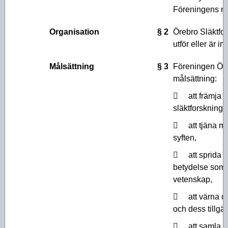
Aktiviteter 2016
Föreningens n
Aktiviteter 2015
Organisation
§ 2
Örebro Släktfo
utför eller är i
Aktiviteter 2014
Målsättning
§ 3
Föreningen Öre
Aktiviteter 2013
målsättning:
Aktiviteter 2012
 att främja 
Aktiviteter 2011
släktforskning 
 att tjäna m
Aktiviteter 2010
syften,
 att sprida k
betydelse som k
vetenskap,
 att värna om 
och dess tillgän
 att samla lit