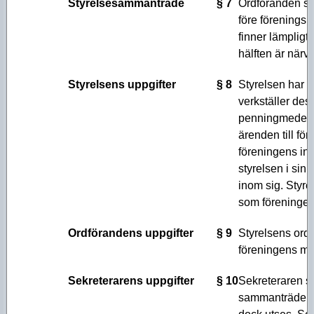
Styrelsesammanträde
§ 7
Ordföranden ska
före föreningsm
finner lämpligt
hälften är när
Styrelsens uppgifter
§ 8
Styrelsen har 
verkställer des
penningmedel o
ärenden till f
föreningens in
styrelsen i sin
inom sig. Styre
som föreningen 
Ordförandens uppgifter
§ 9
Styrelsens ord
föreningens mö
Sekreterarens uppgifter
§ 10
Sekreteraren sk
sammanträden. 