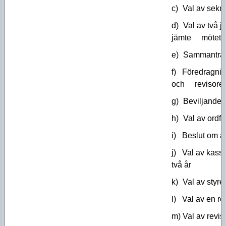
c)
Val av sekret
d)
Val av två j
jämte mötets o
e)
Sammanträd
f)
Föredragning
och revisorer
g)
Beviljande a
h)
Val av ordfö
i)
Beslut om an
j)
Val av kassö
två år
k)
Val av styre
l)
Val av en rev
m) Val av revis