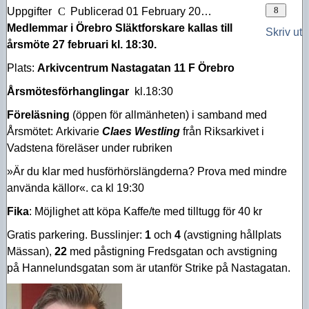
Uppgifter
Publicerad 01 February 2024
Medlemmar i Örebro Släktforskare kallas till
Skriv ut
årsmöte 27 februari kl. 18:30
.
Plats:
Arkivcentrum Nastagatan 11 F Örebro
Årsmötesförhanglingar
kl.18:30
Föreläsning
(öppen för allmänheten) i samband med
Årsmötet: Arkivarie
Claes Westling
från Riksarkivet i
Vadstena föreläser under rubriken
»Är du klar med husförhörslängderna? Prova med mindre
använda källor«. ca kl 19:30
Fika
: Möjlighet att köpa Kaffe/te med tilltugg för 40 kr
Gratis parkering. Busslinjer:
1
och
4
(avstigning hållplats
Mässan),
22
med påstigning Fredsgatan och avstigning
på Hannelundsgatan som är utanför Strike på Nastagatan.