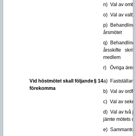
n)
Val av ombu
o)
Val av valbe
p)
Behandling 
årsmötet
q)
Behandling 
årsskifte skrift
medlem
r)
Övriga ären
Vid höstmötet skall följande
§ 14
a)
Fastställan
förekomma
b)
Val av ordfö
c)
Val av sekret
d)
Val av två j
jämte mötets or
e)
Sammanträd