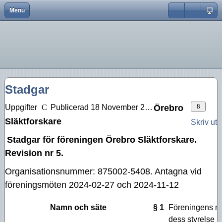
Menu
Close
Hem
Var finns vi?
Aktiviteter 2026
Strödda Annotationer
Användarnamn
Bli medlem
Föreningsinfo
Aktiviteter 2025
Lösenord
Föreningen
Historik
Aktiviteter 2024
Kom ihåg mig
Stadgar
Föreningskalender
Tidningar
Aktiviteter 2023
Glömt lösenord?
Glömt användarnamn?
Uppgifter
Publicerad 18 November 2024
Örebro
Bra länkar
Försäljning
Aktiviteter 2022
Skapa inloggning
Släktforskare
Skriv ut
Kurser
Styrelsen
Aktiviteter 2021
Stadgar för föreningen Örebro Släktforskare.
Aktiviteter 2020
Revision nr 5.
Aktiviteter 2019
Organisationsnummer: 875002-5408. Antagna vid
föreningsmöten 2024-02-27 och 2024-11-12
Aktiviteter 2018
Namn och säte
§ 1
Föreningens n
Aktiviteter 2017
dess styrelse h