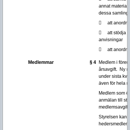
annat material 
dessa samlingar
 att anordn
 att stödja 
anvisningar
 att anordna
Medlemmar
§ 4
Medlem i föreni
årsavgift. Ny 
under sista kva
även för hela 
Medlem som öns
anmälan till s
medlemsavgift e
Styrelsen kan f
hedersmedlem