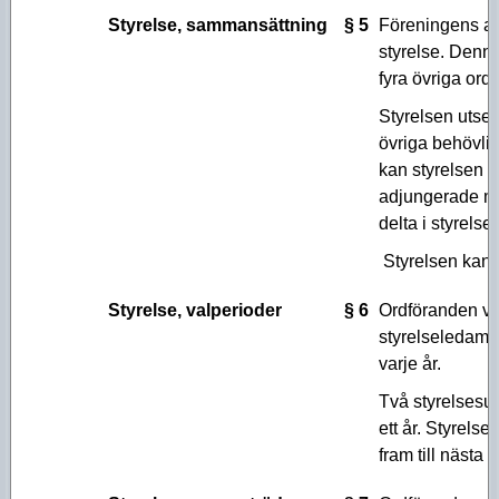
Styrelse, sammansättning
§ 5
Föreningens a
styrelse. Denn
fyra övriga ord
Styrelsen utser
övriga behövlig
kan styrelsen 
adjungerade m
delta i styrelse
Styrelsen kan ut
Styrelse, valperioder
§ 6
Ordföranden välj
styrelseledamöte
varje år.
Två styrelsesupp
ett år. Styrelse
fram till nästa