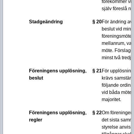
förekommer vid
själv föreslå n
Stadgeändring
§ 20
För ändring av
beslut vid mins
föreningsmöten
mellanrum, vara
möte. Förslaget
minst två tredje
Föreningens upplösning,
§ 21
För upplösning
beslut
krävs samstämm
följande ordina
vid båda mötena
majoritet.
Föreningens upplösning,
§ 22
Om föreningen 
regler
det sista samm
styrelse anvisn