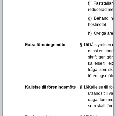
f)
Fastställan
reducerad med
g)
Behandling 
höstmötet
h)
Övriga ären
Extra föreningsmöte
§ 15
Då styrelsen el
minst en tiond
skriftligen gör 
kallelse till ex
fråga, som skal
föreningsmöte s
Kallelse till föreningsmöte
§ 16
Kallelse till f
utsänds till va
dagar före möte
som skall före