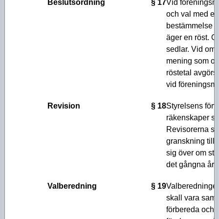
Beslutsordning
§ 17
Vid föreningsmö
och val med enk
bestämmelse fi
äger en röst. O
sedlar. Vid omr
mening som ord
röstetal avgörs
vid föreningsmö
Revision
§ 18
Styrelsens förv
räkenskaper ska
Revisorerna ska
granskning till
sig över om sty
det gångna året
Valberedning
§ 19
Valberedningen
skall vara sam
förbereda och f