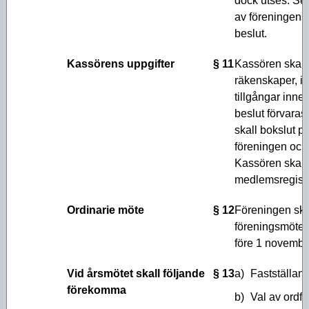
dock utses. Sek
av föreningens 
beslut.
Kassörens uppgifter
§ 11
Kassören skall
räkenskaper, in
tillgångar innes
beslut förvaras
skall bokslut p
föreningen och t
Kassören skall 
medlemsregist
Ordinarie möte
§ 12
Föreningen skal
föreningsmöten
före 1 novembe
Vid årsmötet skall följande
§ 13
a)
Fastställan
förekomma
b)
Val av ordfö