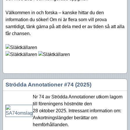
Aktiviteter 2016
Välkommen in och forska – kanske hittar du den
Aktiviteter 2015
information du söker! Om ni är flera som vill prova
samtidigt, tänk gärna på att dela med er av tiden så att alla
Aktiviteter 2014
får chansen.
Aktiviteter 2013
Aktiviteter 2012
Aktiviteter 2011
Aktiviteter 2010
Strödda Annotationer #74 (2025)
Nr 74 av Strödda Annotationer utkom lagom
till föreningens höstmöte den
28 oktober 2025. Intressant information om:
Avkortningslängder berättar om
hemförhållanden.