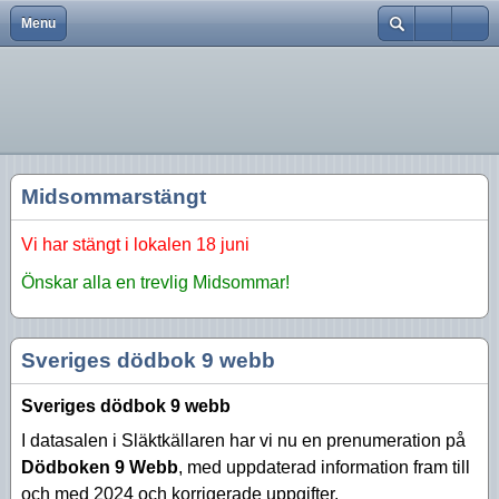
Menu
Close
Hem
Var finns vi?
Aktiviteter 2026
Strödda Annotationer
Användarnamn
Bli medlem
Föreningsinfo
Aktiviteter 2025
Lösenord
Föreningen
Historik
Aktiviteter 2024
Kom ihåg mig
Midsommarstängt
Föreningskalender
Tidningar
Aktiviteter 2023
Glömt lösenord?
Glömt användarnamn?
Vi har stängt i lokalen 18 juni
Bra länkar
Försäljning
Aktiviteter 2022
Skapa inloggning
Önskar alla en trevlig Midsommar!
Kurser
Styrelsen
Aktiviteter 2021
Aktiviteter 2020
Sveriges dödbok 9 webb
Aktiviteter 2019
Sveriges dödbok 9 webb
Aktiviteter 2018
I datasalen i Släktkällaren har vi nu en prenumeration på
Dödboken 9 Webb
Aktiviteter 2017
, med uppdaterad information fram till
och med 2024 och korrigerade uppgifter.