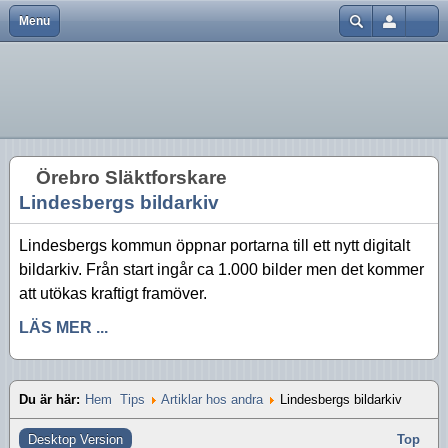
Menu
Close
Hem
Var finns vi?
Aktiviteter 2026
Strödda Annotationer
Användarnamn
Bli medlem
Föreningsinfo
Aktiviteter 2025
Lösenord
Föreningen
Historik
Aktiviteter 2024
Kom ihåg mig
Örebro Släktforskare
Föreningskalender
Tidningar
Aktiviteter 2023
Glömt lösenord?
Lindesbergs bildarkiv
Glömt användarnamn?
Bra länkar
Försäljning
Aktiviteter 2022
Skapa inloggning
Lindesbergs kommun öppnar portarna till ett nytt digitalt
Kurser
Styrelsen
Aktiviteter 2021
bildarkiv. Från start ingår ca 1.000 bilder men det kommer
att utökas kraftigt framöver.
Aktiviteter 2020
LÄS MER ...
Aktiviteter 2019
Aktiviteter 2018
Du är här:
Hem
Tips
Artiklar hos andra
Lindesbergs bildarkiv
Aktiviteter 2017
Desktop Version
Top