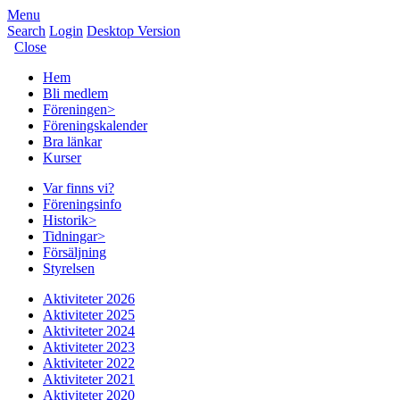
Menu
Search
Login
Desktop Version
Close
Hem
Bli medlem
Föreningen
>
Föreningskalender
Bra länkar
Kurser
Var finns vi?
Föreningsinfo
Historik
>
Tidningar
>
Försäljning
Styrelsen
Aktiviteter 2026
Aktiviteter 2025
Aktiviteter 2024
Aktiviteter 2023
Aktiviteter 2022
Aktiviteter 2021
Aktiviteter 2020