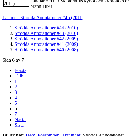
handlar om när Skagerhults kyrka och kyrkoböcker
brann 1893.
Läs mer: Strödda Annotationer #45 (2011)
Strödda Annotationer #44 (2010)
Strödda Annotationer #43 (2010)
Strödda Annotationer #42 (2009)
Strödda Annotationer #41 (2009)
Strödda Annotationer #40 (2008)
Sida 6 av 7
Första
Tillb
1
2
3
4
5
6
7
Nästa
Sista
Du är här:
Hem
Föreningen
Tidningar
Strödda Annotationer